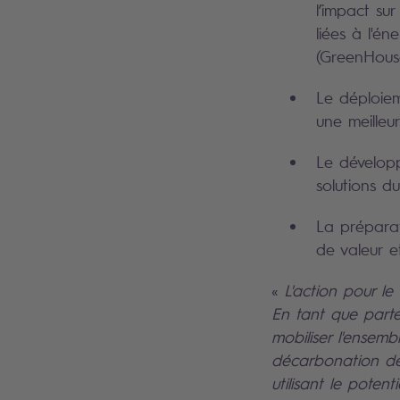
l’impact sur
liées à l'én
(GreenHouse
Le déploiem
une meilleur
Le développ
solutions du
La préparat
de valeur e
«
L'action pour le
En tant que parte
mobiliser l'ensem
décarbonation de 
utilisant le potent