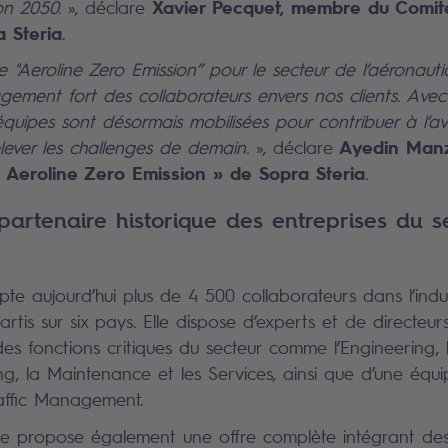
Xavier Pecquet, membre du Comité
zon 2050.
», déclare
 Steria
.
"Aeroline Zero Emission” pour le secteur de l’aéronauti
gement fort des collaborateurs envers nos clients. Avec 
uipes sont désormais mobilisées pour contribuer à l’av
Ayedin Manza
lever les challenges de demain.
», déclare
Aeroline Zero Emission » de Sopra Steria
.
partenaire historique des entreprises du s
te aujourd’hui plus de 4 500 collaborateurs dans l’indu
rtis sur six pays. Elle dispose d’experts et de directeur
es fonctions critiques du secteur comme l’Engineering, 
ng, la Maintenance et les Services, ainsi que d’une équ
raffic Management.
ine propose également une offre complète intégrant des 