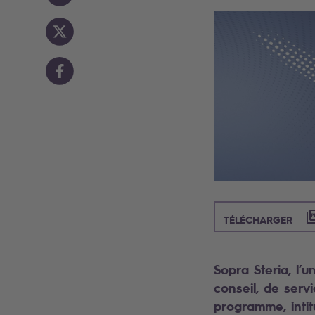
([P
TÉLÉCHARGER
Sopra Steria, l’
conseil, de serv
programme, inti