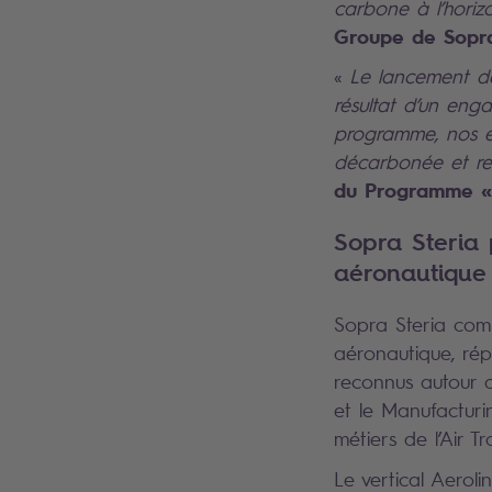
carbone à l’hori
Groupe de Sopra
«
Le lancement de 
résultat d’un enga
programme, nos éq
décarbonée et re
du Programme « 
Sopra Steria 
aéronautique
Sopra Steria comp
aéronautique, répa
reconnus autour d
et le Manufacturi
métiers de l’Air T
Le vertical Aerol