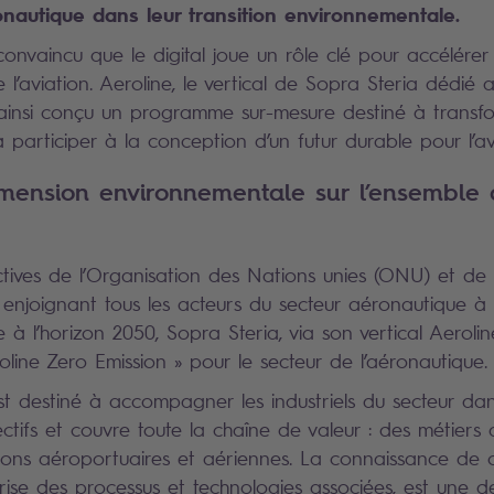
onautique dans leur transition environnementale.
onvaincu que le digital joue un rôle clé pour accélérer 
l’aviation. Aeroline, le vertical de Sopra Steria dédié 
 ainsi conçu un programme sur-mesure destiné à transfo
 participer à la conception d’un futur durable pour l’av
imension environnementale sur l’ensemble
ctives de l’Organisation des Nations unies (ONU) et de 
enjoignant tous les acteurs du secteur aéronautique à 
 à l’horizon 2050, Sopra Steria, via son vertical Aeroli
ine Zero Emission » pour le secteur de l’aéronautique.
destiné à accompagner les industriels du secteur dans
ectifs et couvre toute la chaîne de valeur : des métiers
ons aéroportuaires et aériennes. La connaissance de c
rise des processus et technologies associées, est une d