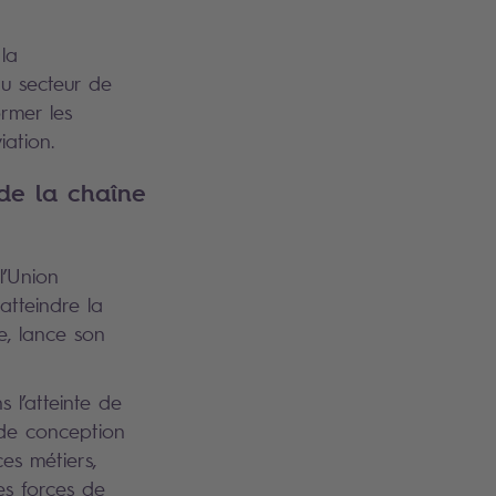
la
au secteur de
rmer les
iation.
 de la chaîne
l’Union
atteindre la
ne, lance son
 l’atteinte de
 de conception
es métiers,
es forces de