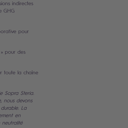
sions indirectes
 le GHG
orative pour
 » pour des
r toute la chaîne
de Sopra Steria.
e, nous devons
 durable. La
vement en
 neutralité