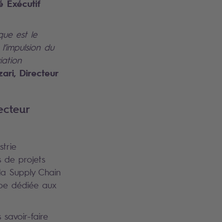
 Exécutif
que est le
l’impulsion du
iation
ri, Directeur
ecteur
strie
s de projets
la Supply Chain
ipe dédiée aux
savoir-faire