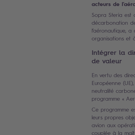
acteurs de l’aér
Sopra Steria est c
décarbonation de 
l’aéronautique, a
organisations et à
Intégrer la d
de valeur
En vertu des dire
Européenne (UE), 
neutralité carbone
programme « Aerol
Ce programme est 
leurs propres obj
avion aux opérati
couplée à la maît