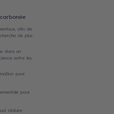
décarbonée
mentaux, afin de
echerche de plus
rie dans un
cience entre les
rmation pour
nnementale pour
our réduire