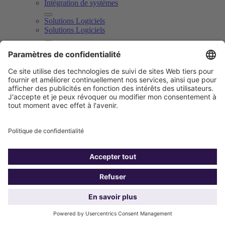
Intégration de systèmes
Solutions Logiciels
Solutions Logiciels
Business Process Services
Infrastructure Management
Cybersécurité
Cybersécurité
Lutte informationnelle
Secteurs d'activité
Secteurs d'activité
Secteurs d'activité
Aéronautique et spatial
Défense et Sécurité
Energy & Utilities
Services financiers
Services financiers
Assurance et protection sociale
Gouvernement
Retail
Télécommunication, Médias et Entertainment