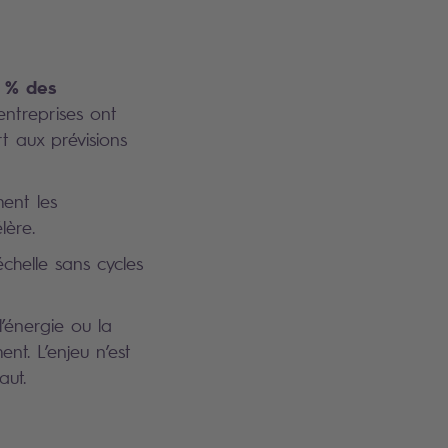
 % des
ntreprises ont
 aux prévisions
ment les
lère.
échelle sans cycles
’énergie ou la
nt. L’enjeu n’est
aut.