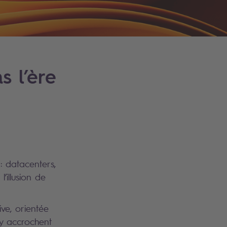
 l’ère
 : datacenters,
’illusion de
ve, orientée
’y accrochent