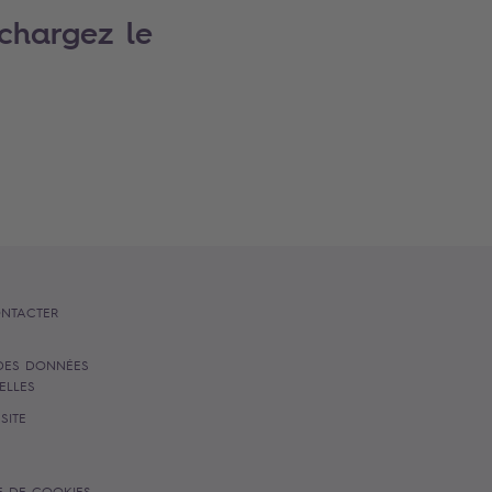
échargez le
NTACTER
DES DONNÉES
ELLES
SITE
E DE COOKIES