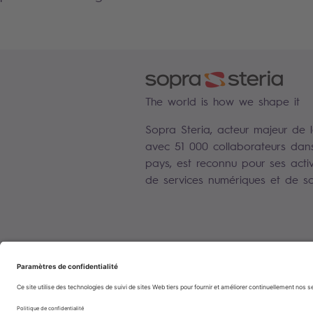
The world is how we shape it
Sopra Steria, acteur majeur de 
avec 51 000 collaborateurs dan
pays, est reconnu pour ses activ
de services numériques et de sol