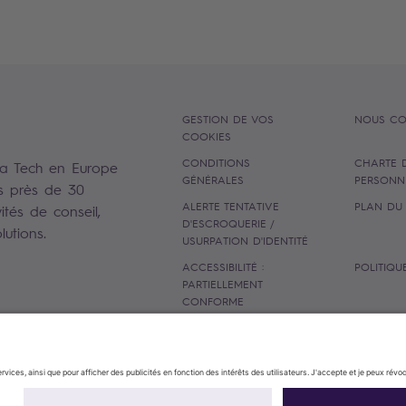
GESTION DE VOS
NOUS CO
COOKIES
CONDITIONS
CHARTE 
la Tech en Europe
GÉNÉRALES
PERSONN
s près de 30
ALERTE TENTATIVE
PLAN DU 
ités de conseil,
D'ESCROQUERIE /
utions.
USURPATION D'IDENTITÉ
ACCESSIBILITÉ :
POLITIQU
PARTIELLEMENT
CONFORME