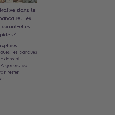
érative dans le
bancaire : les
seront-elles
pides ?
ruptures
iques, les banques
apidement
IA générative
ir rester
ves.