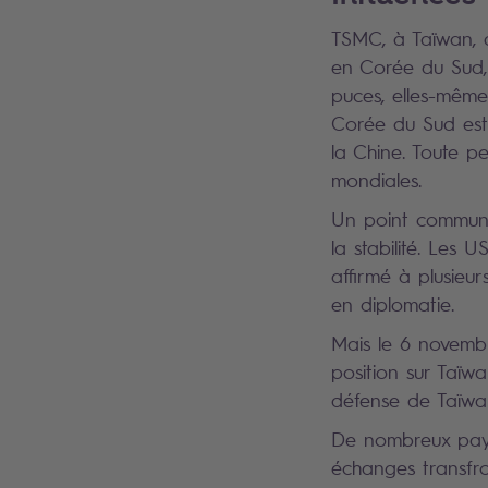
TSMC, à Taïwan, d
en Corée du Sud, 
puces, elles-même
Corée du Sud est
la Chine. Toute p
mondiales.
Un point commun e
la stabilité. Les 
affirmé à plusieu
en diplomatie.
Mais le 6 novembr
position sur Taïwa
défense de Taïwan
De nombreux pays 
échanges transfron