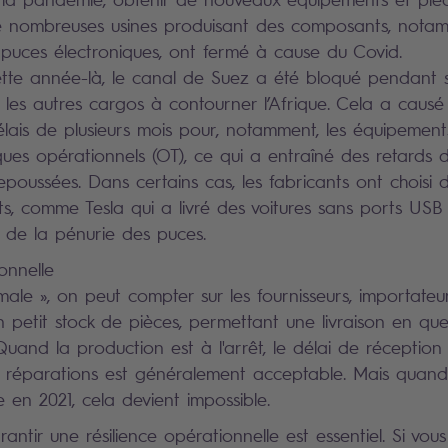
 nombreuses usines produisant des composants, nota
s puces électroniques, ont fermé à cause du Covid.
tte année-là, le canal de Suez a été bloqué pendant s
t les autres cargos à contourner l’Afrique. Cela a caus
délais de plusieurs mois pour, notamment, les équipement
iques opérationnels (OT), ce qui a entraîné des retards 
poussées. Dans certains cas, les fabricants ont choisi d
ts, comme Tesla qui a livré des voitures sans ports USB
 de la pénurie des puces.
onnelle
ale », on peut compter sur les fournisseurs, importateur
n petit stock de pièces, permettant une livraison en que
Quand la production est à l'arrêt, le délai de réception
 réparations est généralement acceptable. Mais quand 
en 2021, cela devient impossible.
antir une résilience opérationnelle est essentiel. Si vou