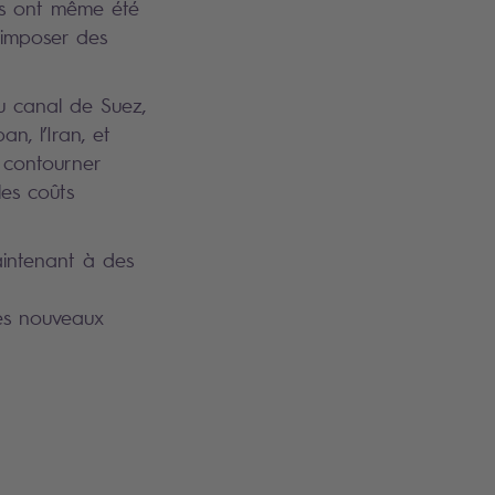
ins ont même été
 imposer des
u canal de Suez,
an, l’Iran, et
 contourner
les coûts
aintenant à des
les nouveaux