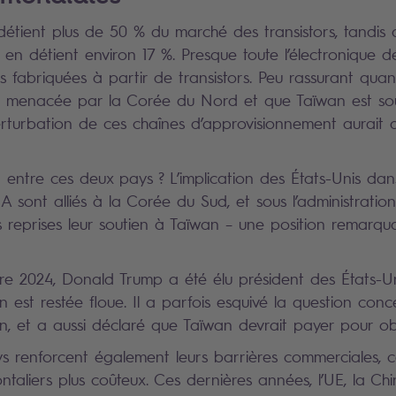
étient plus de 50 % du marché des transistors, tandis
en détient environ 17 %. Presque toute l’électronique 
s fabriquées à partir de transistors. Peu rassurant qua
 menacée par la Corée du Nord et que Taïwan est sou
erturbation de ces chaînes d’approvisionnement aurait 
ntre ces deux pays ? L’implication des États-Unis dan
USA sont alliés à la Corée du Sud, et sous l’administration
rs reprises leur soutien à Taïwan – une position remarqu
e 2024, Donald Trump a été élu président des États-Un
n est restée floue. Il a parfois esquivé la question conc
, et a aussi déclaré que Taïwan devrait payer pour obt
renforcent également leurs barrières commerciales, c
taliers plus coûteux. Ces dernières années, l’UE, la Chi