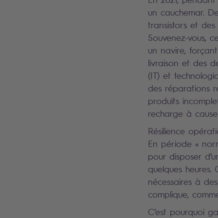
un cauchemar. De
transistors et de
Souvenez-vous, ce
un navire, forçan
livraison et des 
(IT) et technolog
des réparations re
produits incomple
recharge à cause
Résilience opérati
En période « norm
pour disposer d’u
quelques heures. 
nécessaires à des
complique, comme 
C’est pourquoi gar