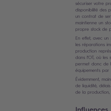
sécuriser votre p
disponibilité des 
un contrat de ser
maintienne un stoc
propre stock de p
En effet, avec un 
les réparations i
production représ
dans l’OT, où les
permet donc de li
équipements par l
Évidemment, mainte
de liquidité, déla
de la production, 
Influences