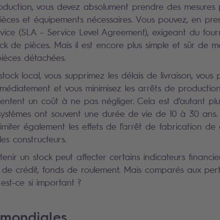
roduction, vous devez absolument prendre des mesures 
pièces et équipements nécessaires. Vous pouvez, en premi
vice (SLA – Service Level Agreement), exigeant du fourni
k de pièces. Mais il est encore plus simple et sûr de ma
ièces détachées.
stock local, vous supprimez les délais de livraison, vous
mmédiatement et vous minimisez les arrêts de production
entent un coût à ne pas négliger. Cela est d’autant pl
 systèmes ont souvent une durée de vie de 10 à 30 ans. 
miter également les effets de l’arrêt de fabrication de 
es constructeurs.
nir un stock peut affecter certains indicateurs financiers
is de crédit, fonds de roulement. Mais comparés aux perte
est-ce si important ?
 mondiales