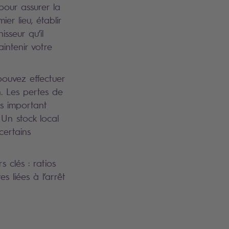
pour assurer la
er lieu, établir
sseur qu’il
intenir votre
 pouvez effectuer
. Les pertes de
us important
Un stock local
certains
 clés : ratios
s liées à l’arrêt