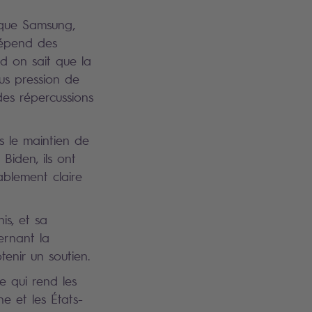
 que Samsung,
dépend des
nd on sait que la
s pression de
des répercussions
s le maintien de
 Biden, ils ont
ablement claire
is, et sa
ernant la
enir un soutien.
e qui rend les
ne et les États-