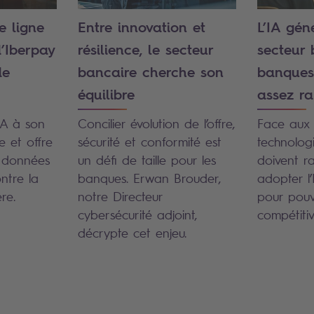
e ligne
Entre innovation et
L’IA gén
d’Iberpay
résilience, le secteur
secteur 
de
bancaire cherche son
banques 
équilibre
assez ra
IA à son
Concilier évolution de l’offre,
Face aux 
e et offre
sécurité et conformité est
technolog
 données
un défi de taille pour les
doivent r
ontre la
banques. Erwan Brouder,
adopter l’
ère.
notre Directeur
pour pouvo
cybersécurité adjoint,
compétiti
décrypte cet enjeu.