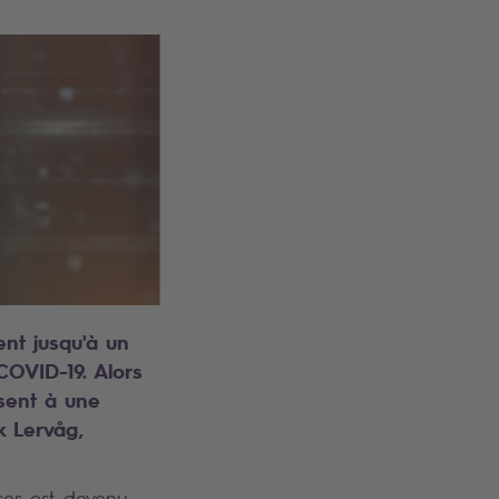
ent jusqu'à un
COVID-19. Alors
ésent à une
k Lervåg,
ces est devenu