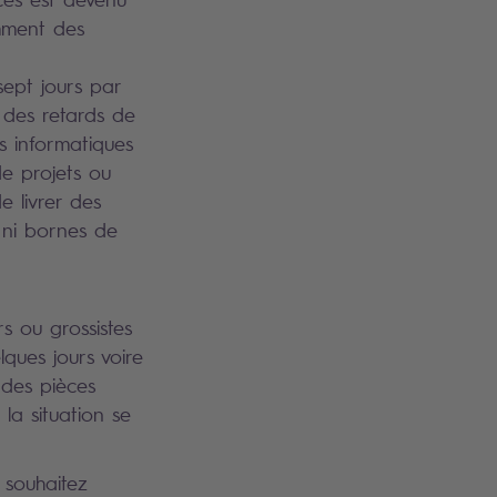
mment des
ept jours par
é des retards de
s informatiques
de projets ou
e livrer des
 ni bornes de
s ou grossistes
lques jours voire
 des pièces
la situation se
s souhaitez