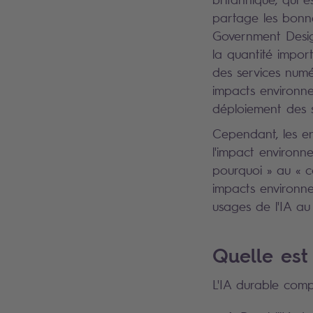
partage les bonne
Government Desig
la quantité impor
des services num
impacts environn
déploiement des s
Cependant, les en
l'impact environne
pourquoi » au « 
impacts environne
usages de l'IA au 
Quelle est 
L'IA durable comp