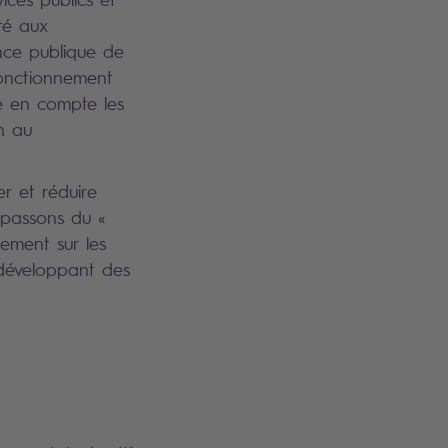
té aux
nce publique de
fonctionnement
e en compte les
n au
r et réduire
s passons du «
ement sur les
 développant des