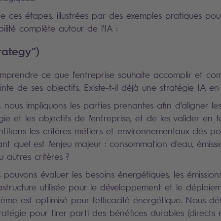
e ces étapes, illustrées par des exemples pratiques po
ilité complète autour de l'IA :
rategy”)
omprendre ce que l'entreprise souhaite accomplir et co
einte de ses objectifs. Existe-t-il déjà une stratégie IA en
 nous impliquons les parties prenantes afin d'aligner l
gie et les objectifs de l'entreprise, et de les valider en 
tifions les critères métiers et environnementaux clés po
 quel est l'enjeu majeur : consommation d'eau, émiss
 autres critères ?
 pouvons évaluer les besoins énergétiques, les émissions
frastructure utilisée pour le développement et le déploiem
stème est optimisé pour l'efficacité énergétique. Nous déf
tégie pour tirer parti des bénéfices durables (directs e