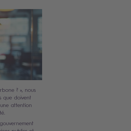
arbone ? », nous
es que doivent
 une attention
té.
u gouvernement
ices publics et