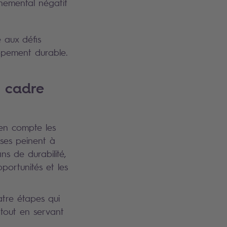
onnemental négatif
e aux défis
ppement durable.
e cadre
 en compte les
ises peinent à
ins de durabilité,
portunités et les
tre étapes qui
 tout en servant