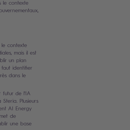
s le contexte
 gouvernementaux,
 le contexte
les, mais il est
blir un plan
faut identifier
grès dans le
futur de l'IA
Steria. Plusieurs
ent AI Energy
rmet de
tablir une base