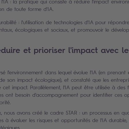
 l'IA : la pratique qui consiste à réduire l'impact envir
ation de toute forme d'IA.
rabilité : l'utilisation de technologies d'IA pour répondr
taux, écologiques et sociaux, et promouvoir le dévelo
duire et prioriser l'impact avec l
é l'environnement dans lequel évolue l'IA (en prenant
 de son impact écologique), et constaté que les entrepr
 cet impact. Parallèlement, l'IA peut être utilisée à des f
ses ont besoin d'accompagnement pour identifier ces op
rité.
, nous avons créé le cadre STAR : un processus en qua
es à évaluer les risques et opportunités de l'IA durable,
atégiques.