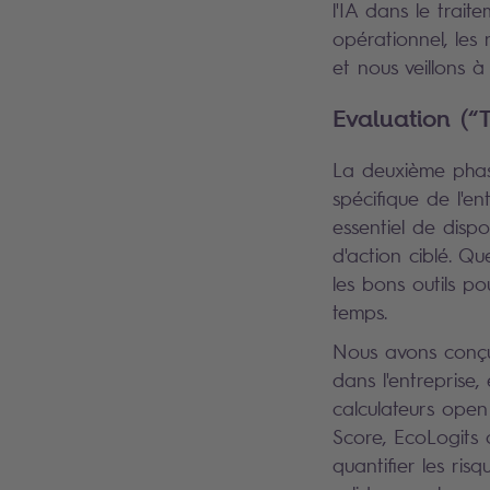
l'IA dans le trait
opérationnel, les
et nous veillons 
Evaluation (“T
La deuxième phase
spécifique de l'e
essentiel de dispo
d'action ciblé. Qu
les bons outils po
temps.
Nous avons conçu 
dans l'entreprise,
calculateurs open
Score, EcoLogits
quantifier les ris