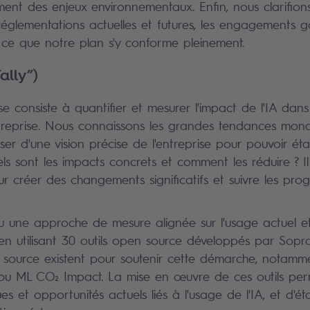
ement des enjeux environnementaux. Enfin, nous clarifion
 réglementations actuelles et futures, les engagements
à ce que notre plan s'y conforme pleinement.
ally”)
 consiste à quantifier et mesurer l'impact de l'IA dans
ntreprise. Nous connaissons les grandes tendances mondia
ser d'une vision précise de l'entreprise pour pouvoir éta
els sont les impacts concrets et comment les réduire ? Il 
ur créer des changements significatifs et suivre les pro
une approche de mesure alignée sur l'usage actuel et 
 en utilisant 30 outils open source développés par Sopra 
 source existent pour soutenir cette démarche, notamm
 ou ML CO₂ Impact. La mise en œuvre de ces outils pe
ques et opportunités actuels liés à l'usage de l'IA, et d'é