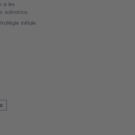
 si les
e scénarios.
atégie initiale
GG