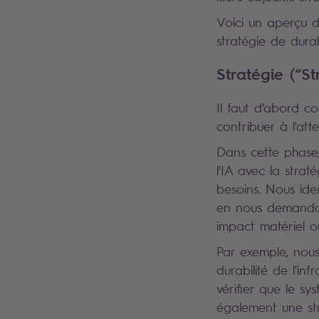
Voici un aperçu d
stratégie de durab
Stratégie (“St
Il faut d’abord c
contribuer à l'att
Dans cette phase,
l'IA avec la straté
besoins. Nous iden
en nous demandant
impact matériel ou
Par exemple, nous
durabilité de l'in
vérifier que le sy
également une stra