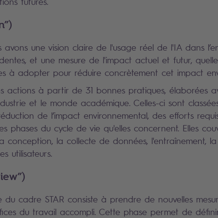
tions futures.
n”)
avons une vision claire de l'usage réel de l'IA dans l’e
entes, et une mesure de l'impact actuel et futur, quelle
ues à adopter pour réduire concrètement cet impact en
 actions à partir de 31 bonnes pratiques, élaborées a
ndustrie et le monde académique. Celles-ci sont classée
réduction de l’impact environnemental, des efforts requi
es phases du cycle de vie qu'elles concernent. Elles cou
 la conception, la collecte de données, l'entraînement, 
es utilisateurs.
view”)
e du cadre STAR consiste à prendre de nouvelles mesu
fices du travail accompli. Cette phase permet de définir