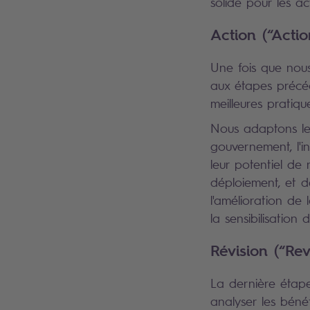
solide pour les ac
Action (“Actio
Une fois que nous 
aux étapes précéd
meilleures pratiq
Nous adaptons les
gouvernement, l'i
leur potentiel de 
déploiement, et d
l'amélioration de
la sensibilisation d
Révision (“Re
La dernière étap
analyser les béné