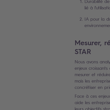
Durabilité de
lié à l'utilis
IA pour la du
environnemen
Mesurer, ré
STAR
Nous avons analys
enjeux croissants
mesurer et réduire
mais les entrepri
concrétiser en prio
Face à ces enjeux
aide les entrepris
leurs objectifs str