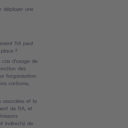
ur déployer une
mment l'IA peut
 place ?
es cas d'usage de
fonction des
ur l'organisation
ions carbone,
 associées et la
ent de l'IA, et
inissons
t indirects) de