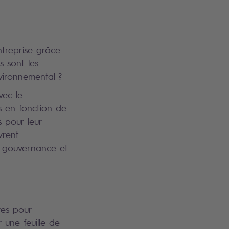
ntreprise grâce
s sont les
vironnemental ?
vec le
s en fonction de
s pour leur
vrent
la gouvernance et
res pour
 une feuille de