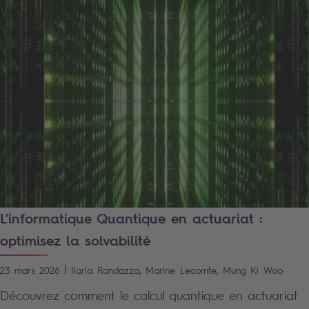
L'informatique Quantique en actuariat :
optimisez la solvabilité
|
,
,
23 mars 2026
Ilaria
Randazzo
Marine
Lecomte
Mung Ki
Woo
Découvrez comment le calcul quantique en actuariat