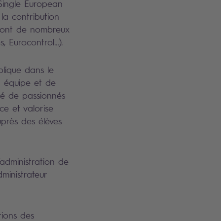
(Single European
a contribution
 dont de nombreux
s, Eurocontrol…).
mplique dans le
 équipe et de
té de passionnés
e et valorise
près des élèves
’administration de
ministrateur
tions des