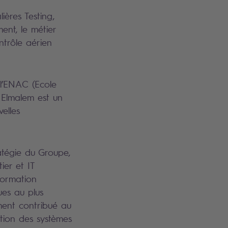
lières Testing,
ent, le métier
ntrôle aérien
 l’ENAC (Ecole
d Elmalem est un
elles
atégie du Groupe,
ier et IT
formation
ues au plus
ment contribué au
ion des systèmes